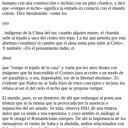
humano con una construcción e incluso con un pilar cósmico, y dice
que «romper el techo» significa la entrada en contacto con el mundo
celeste. Dice literalmente: «entre los
yao
, indígenas de la China del sur, cuando alguien muere, el chamán
sube al tejado y saca del centro tres tejas. La luz que penetra por esta
abertura constituye el camino que el alma toma para subir al Cielo».
Y también: «En el pensamiento indio, el
ahrat
que "rompe el tejado de la casa" y vuela por los aires ilustra con
imágenes que ha trascendido el Cosmos para acceder a un modo de
ser paradójico, o sea, impensable, ese de la libertad absoluta». Es
evidente que Hafez no se halla lejos de estos conceptos e incluso los
rebasa al ser el del cielo el techo que se propone romper.
El mundo, pues, es un destierro, de ahí que embargue al poeta una
tristeza que es la misma que la provocada por la ausencia o
separación del ser amado. Se trata, observa HBJ, de una tristeza
dulce que va unida a una esperanza, y cuyo sentido es análogo al
que le otorgó el Romanticismo europeo. De ahí la importancia de los
mensajeros: el viento de Saba y la abubilla, ambos relacionados con