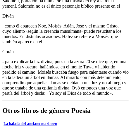
Salomón, portadora la última de una misiva del rey a la reina
yemení. Salomón no es el único personaje bíblico presente en el
Diván
, como él aparecen Noé, Moisés, Adán, José y el mismo Cristo,
cuyo aliento -según la creencia musulmana- puede resucitar a los
muertos. En distintas ocasiones, Hafez se refiere a Moisés -que
también aparece en el
Corán
- para explicar la luz divina, pues en la azora 20 se dice que, en una
noche fría y oscura, hallándose en el monte Tuwa y habiendo
perdido el camino, Moisés buscaba fuego para calentarse cuando vio
en la ladera un árbol en llamas. Al mirarlo con más detenimiento,
comprendió que aquellas llamas se debían a una luz y no al fuego y
que se trataba de una epifanía divina. Oyó entonces una voz que
partía del árbol y decía: «Yo soy el Dios de todo el mundo».
Otros libros de género Poesía
La balada del anciano marinero