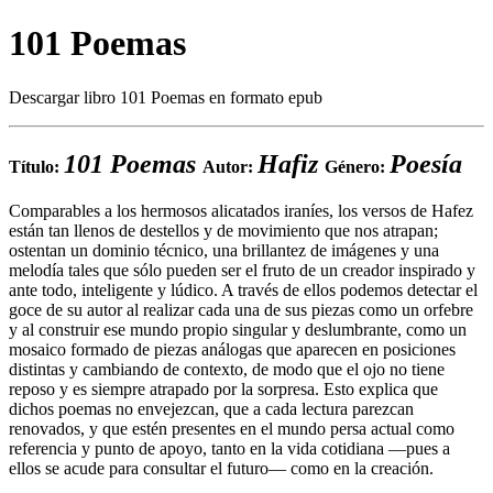
101 Poemas
Descargar libro 101 Poemas en formato epub
101 Poemas
Hafiz
Poesía
Título:
Autor:
Género:
Comparables a los hermosos alicatados iraníes, los versos de Hafez
están tan llenos de destellos y de movimiento que nos atrapan;
ostentan un dominio técnico, una brillantez de imágenes y una
melodía tales que sólo pueden ser el fruto de un creador inspirado y
ante todo, inteligente y lúdico. A través de ellos podemos detectar el
goce de su autor al realizar cada una de sus piezas como un orfebre
y al construir ese mundo propio singular y deslumbrante, como un
mosaico formado de piezas análogas que aparecen en posiciones
distintas y cambiando de contexto, de modo que el ojo no tiene
reposo y es siempre atrapado por la sorpresa. Esto explica que
dichos poemas no envejezcan, que a cada lectura parezcan
renovados, y que estén presentes en el mundo persa actual como
referencia y punto de apoyo, tanto en la vida cotidiana —pues a
ellos se acude para consultar el futuro— como en la creación.