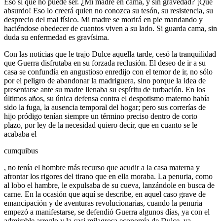
Eso sí que no puede ser. ¿Mi madre en cama, y sin gravedad? ¡Qué
absurdo! Eso lo creerá quien no conozca su tesón, su resistencia, su
desprecio del mal físico. Mi madre se morirá en pie mandando y
haciéndose obedecer de cuantos viven a su lado. Si guarda cama, sin
duda su enfermedad es gravísima.
Con las noticias que le trajo Dulce aquella tarde, cesó la tranquilidad
que Guerra disfrutaba en su forzada reclusión. El deseo de ir a su
casa se confundía en angustioso enredijo con el temor de ir, no sólo
por el peligro de abandonar la madriguera, sino porque la idea de
presentarse ante su madre llenaba su espíritu de turbación. En los
últimos años, su única defensa contra el despotismo materno había
sido la fuga, la ausencia temporal del hogar; pero sus correrías de
hijo pródigo tenían siempre un término preciso dentro de corto
plazo, por ley de la necesidad quiero decir, que en cuanto se le
acababa el
cumquibus
, no tenía el hombre más recurso que acudir a la casa materna y
afrontar los rigores del tirano que en ella moraba. La penuria, como
al lobo el hambre, le expulsaba de su cueva, lanzándole en busca de
carne. En la ocasión que aquí se describe, en aquel caso grave de
emancipación y de aventuras revolucionarias, cuando la penuria
empezó a manifestarse, se defendió Guerra algunos días, ya con el
admirable arreglo y la casi milagrosa economía de Dulce, ya