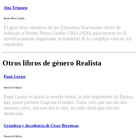
Aita Tettauen
Benito Pérez Galdós
El gran friso narrativo de los Episodios Nacionales sirvió de
vehículo a Benito Pérez Galdós (1843-1920) para recrear en él,
novelescamente engarzada, la totalidad de la compleja vida de los
españoles
Otros libros de género Realista
Papá Goriot
Honoré de Balzac
Papá Goriot es quizá la novela mejor, la más importante de Balzac;
hay quien prefiere Eugenia Grandet. Taine cree que son las dos
mejores, pero, sea una sea la otra, no cabe duda que son las
destacada
Grandeza y decadencia de César Birotteau
Honoré de Balzac