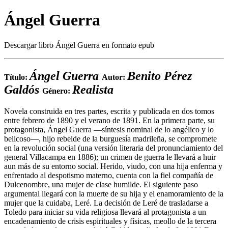
Ángel Guerra
Descargar libro Ángel Guerra en formato epub
Ángel Guerra
Benito Pérez
Título:
Autor:
Galdós
Realista
Género:
Novela construida en tres partes, escrita y publicada en dos tomos
entre febrero de 1890 y el verano de 1891. En la primera parte, su
protagonista, Ángel Guerra —síntesis nominal de lo angélico y lo
belicoso—, hijo rebelde de la burguesía madrileña, se compromete
en la revolución social (una versión literaria del pronunciamiento del
general Villacampa en 1886); un crimen de guerra le llevará a huir
aun más de su entorno social. Herido, viudo, con una hija enferma y
enfrentado al despotismo materno, cuenta con la fiel compañía de
Dulcenombre, una mujer de clase humilde. El siguiente paso
argumental llegará con la muerte de su hija y el enamoramiento de la
mujer que la cuidaba, Leré. La decisión de Leré de trasladarse a
Toledo para iniciar su vida religiosa llevará al protagonista a un
encadenamiento de crisis espirituales y físicas, meollo de la tercera