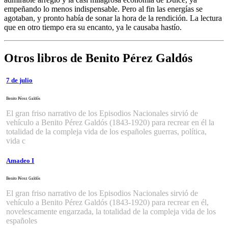
empeñando lo menos indispensable. Pero al fin las energías se
agotaban, y pronto había de sonar la hora de la rendición. La lectura
que en otro tiempo era su encanto, ya le causaba hastío.
Otros libros de Benito Pérez Galdós
7 de julio
Benito Pérez Galdós
El gran friso narrativo de los Episodios Nacionales sirvió de
vehículo a Benito Pérez Galdós (1843-1920) para recrear en él la
totalidad de la compleja vida de los españoles ­guerras, política,
vida c
Amadeo I
Benito Pérez Galdós
El gran friso narrativo de los Episodios Nacionales sirvió de
vehículo a Benito Pérez Galdós (1843-1920) para recrear en él,
novelescamente engarzada, la totalidad de la compleja vida de los
españoles