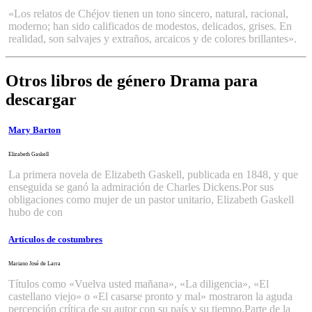
«Los relatos de Chéjov tienen un tono sincero, natural, racional,
moderno; han sido calificados de modestos, delicados, grises. En
realidad, son salvajes y extraños, arcaicos y de colores brillantes».
Otros libros de género Drama para
descargar
Mary Barton
Elizabeth Gaskell
La primera novela de Elizabeth Gaskell, publicada en 1848, y que
enseguida se ganó la admiración de Charles Dickens.Por sus
obligaciones como mujer de un pastor unitario, Elizabeth Gaskell
hubo de con
Artículos de costumbres
Mariano José de Larra
Títulos como «Vuelva usted mañana», «La diligencia», «El
castellano viejo» o «El casarse pronto y mal» mostraron la aguda
percepción crítica de su autor con su país y su tiempo.Parte de la