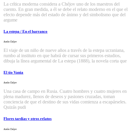
La crítica moderna considera a Chéjov uno de los maestros del
cuento. En gran medida, a él se debe el relato moderno en el que el
efecto depende más del estado de ánimo y del simbolismo que del
argume
La estepa / En el barranco
Antón Chéjov
El viaje de un niño de nueve años a través de la estepa ucraniana,
rumbo al instituto en que habrá de cursar sus primeros estudios,
dibuja la línea argumental de La estepa (1888), la novela corta que
El tío Vania
Antón Chéjov
Una casa de campo en Rusia. Cuatro hombres y cuatro mujeres en
plena madurez, llenos de deseos y pasiones cruzadas, toman
conciencia de que el destino de sus vidas comienza a escapárseles.
Quizás pudi
Flores tardías y otros relatos
Antón Chéjov