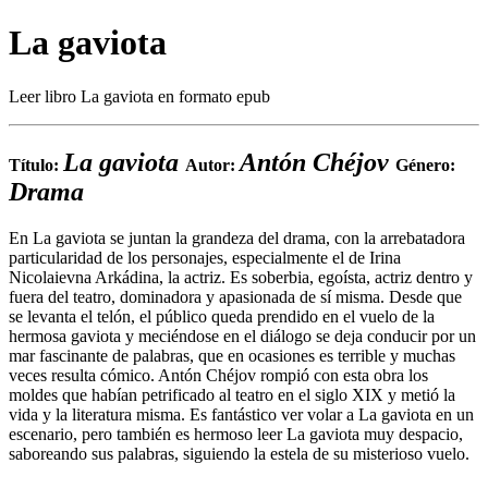
La gaviota
Leer libro La gaviota en formato epub
La gaviota
Antón Chéjov
Título:
Autor:
Género:
Drama
En La gaviota se juntan la grandeza del drama, con la arrebatadora
particularidad de los personajes, especialmente el de Irina
Nicolaievna Arkádina, la actriz. Es soberbia, egoísta, actriz dentro y
fuera del teatro, dominadora y apasionada de sí misma. Desde que
se levanta el telón, el público queda prendido en el vuelo de la
hermosa gaviota y meciéndose en el diálogo se deja conducir por un
mar fascinante de palabras, que en ocasiones es terrible y muchas
veces resulta cómico. Antón Chéjov rompió con esta obra los
moldes que habían petrificado al teatro en el siglo XIX y metió la
vida y la literatura misma. Es fantástico ver volar a La gaviota en un
escenario, pero también es hermoso leer La gaviota muy despacio,
saboreando sus palabras, siguiendo la estela de su misterioso vuelo.