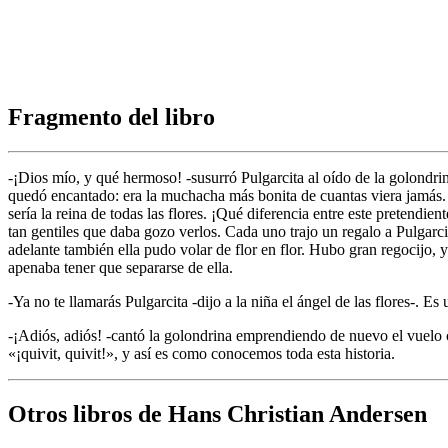
Fragmento del libro
-¡Dios mío, y qué hermoso! -susurró Pulgarcita al oído de la golondrin
quedó encantado: era la muchacha más bonita de cuantas viera jamás. Se
sería la reina de todas las flores. ¡Qué diferencia entre este pretendien
tan gentiles que daba gozo verlos. Cada uno trajo un regalo a Pulgarci
adelante también ella pudo volar de flor en flor. Hubo gran regocijo, y
apenaba tener que separarse de ella.
-Ya no te llamarás Pulgarcita -dijo a la niña el ángel de las flores-.
-¡Adiós, adiós! -cantó la golondrina emprendiendo de nuevo el vuelo
«¡quivit, quivit!», y así es como conocemos toda esta historia.
Otros libros de Hans Christian Andersen