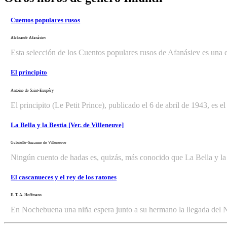
Cuentos populares rusos
Aleksandr Afanásiev
Esta selección de los Cuentos populares rusos de Afanásiev es una ex
El principito
Antoine de Saint-Exupéry
El principito (Le Petit Prince), publicado el 6 de abril de 1943, es
La Bella y la Bestia [Ver. de Villeneuve]
Gabrielle-Suzanne de Villeneuve
Ningún cuento de hadas es, quizás, más conocido que La Bella y la B
El cascanueces y el rey de los ratones
E. T. A. Hoffmann
En Nochebuena una niña espera junto a su hermano la llegada del Ni