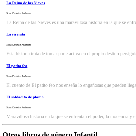
La Reina de las Nieves
Hans Christian Andersen
La Reina de las Nieves es una maravillosa historia en la que se enf
La sirenita
Hans Christian Andersen
Esta historia trata de tomar parte activa en el propio destino persi
El patito feo
Hans Christian Andersen
El cuento de El patito feo nos enseña lo engañosas que pueden llega
El soldadito de plomo
Hans Christian Andersen
Maravillosa historia en la que se enfrentan el poder, la inocencia y
Otros libros de género Infantil