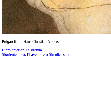
Pulgarcita de Hans Christian Andersen
Libro anterior:
La sirenita
Siguiente libro:
El aventurero Simplicissimus