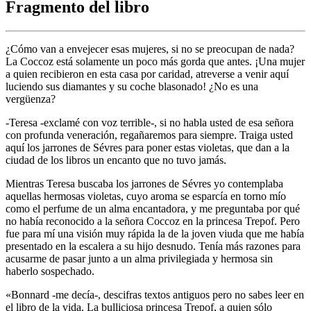
Fragmento del libro
¿Cómo van a envejecer esas mujeres, si no se preocupan de nada?
La Coccoz está solamente un poco más gorda que antes. ¡Una mujer
a quien recibieron en esta casa por caridad, atreverse a venir aquí
luciendo sus diamantes y su coche blasonado! ¿No es una
vergüenza?
-Teresa -exclamé con voz terrible-, si no habla usted de esa señora
con profunda veneración, regañaremos para siempre. Traiga usted
aquí los jarrones de Sévres para poner estas violetas, que dan a la
ciudad de los libros un encanto que no tuvo jamás.
Mientras Teresa buscaba los jarrones de Sévres yo contemplaba
aquellas hermosas violetas, cuyo aroma se esparcía en torno mío
como el perfume de un alma encantadora, y me preguntaba por qué
no había reconocido a la señora Coccoz en la princesa Trepof. Pero
fue para mí una visión muy rápida la de la joven viuda que me había
presentado en la escalera a su hijo desnudo. Tenía más razones para
acusarme de pasar junto a un alma privilegiada y hermosa sin
haberlo sospechado.
«Bonnard -me decía-, descifras textos antiguos pero no sabes leer en
el libro de la vida. La bulliciosa princesa Trepof, a quien sólo