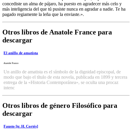
concediste un alma de pájaro, ha puesto en agradecer más celo y
más inteligencia del que tú pusiste nunca en agradar a nadie. Te ha
pagado regiamente la leña que la enviaste.».
Otros libros de Anatole France para
descargar
El anillo de amatista
Anatole France
Un anillo de amatista es el símbolo de la dignidad episcopal, de
modo que bajo el título de esta novela, publicada en 1899 y tercera
entrega de la «Historia Contemporánea», se oculta una procaz
intenc
Otros libros de género Filosófico para
descargar
Fausto [tr. H. Cortés]