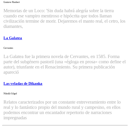
Gustave Flaubert
Memorias de un Loco: 'Sin duda habrá alegría sobre la tierra
cuando ese vampiro mentiroso e hipócrita que todos llaman
civilización termine de morir. Dejaremos el manto real, el cetro, los
diamantes,
La Galatea
Cervantes
La Galatea fue la primera novela de Cervantes, en 1585. Forma
parte del subgénero pastoril (una «égloga en prosa» como define el
autor), triunfante en el Renacimiento. Su primera publicación
apareció
Las veladas de Dikanka
Nikolái Gógol
Relatos caracterizados por un constante entreveramiento entre lo
real y lo fantástico propio del mundo rural y campesino, en ellos
podemos encontrar un encantador repertorio de narraciones
impregnadas