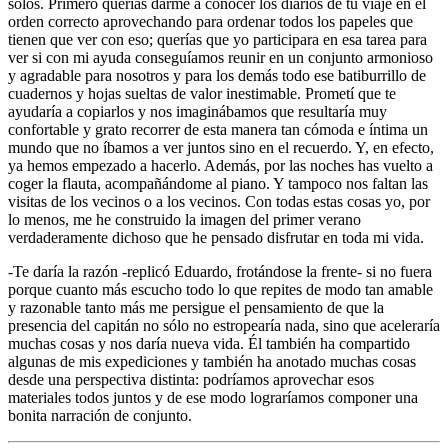
solos. Primero querías darme a conocer los diarios de tu viaje en el
orden correcto aprovechando para ordenar todos los papeles que
tienen que ver con eso; querías que yo participara en esa tarea para
ver si con mi ayuda conseguíamos reunir en un conjunto armonioso
y agradable para nosotros y para los demás todo ese batiburrillo de
cuadernos y hojas sueltas de valor inestimable. Prometí que te
ayudaría a copiarlos y nos imaginábamos que resultaría muy
confortable y grato recorrer de esta manera tan cómoda e íntima un
mundo que no íbamos a ver juntos sino en el recuerdo. Y, en efecto,
ya hemos empezado a hacerlo. Además, por las noches has vuelto a
coger la flauta, acompañándome al piano. Y tampoco nos faltan las
visitas de los vecinos o a los vecinos. Con todas estas cosas yo, por
lo menos, me he construido la imagen del primer verano
verdaderamente dichoso que he pensado disfrutar en toda mi vida.
-Te daría la razón -replicó Eduardo, frotándose la frente- si no fuera
porque cuanto más escucho todo lo que repites de modo tan amable
y razonable tanto más me persigue el pensamiento de que la
presencia del capitán no sólo no estropearía nada, sino que aceleraría
muchas cosas y nos daría nueva vida. Él también ha compartido
algunas de mis expediciones y también ha anotado muchas cosas
desde una perspectiva distinta: podríamos aprovechar esos
materiales todos juntos y de ese modo lograríamos componer una
bonita narración de conjunto.