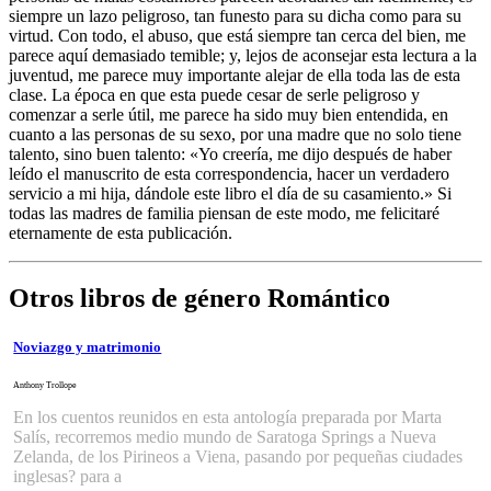
siempre un lazo peligroso, tan funesto para su dicha como para su
virtud. Con todo, el abuso, que está siempre tan cerca del bien, me
parece aquí demasiado temible; y, lejos de aconsejar esta lectura a la
juventud, me parece muy importante alejar de ella toda las de esta
clase. La época en que esta puede cesar de serle peligroso y
comenzar a serle útil, me parece ha sido muy bien entendida, en
cuanto a las personas de su sexo, por una madre que no solo tiene
talento, sino buen talento: «Yo creería, me dijo después de haber
leído el manuscrito de esta correspondencia, hacer un verdadero
servicio a mi hija, dándole este libro el día de su casamiento.» Si
todas las madres de familia piensan de este modo, me felicitaré
eternamente de esta publicación.
Otros libros de género Romántico
Noviazgo y matrimonio
Anthony Trollope
En los cuentos reunidos en esta antología preparada por Marta
Salís, recorremos medio mundo de Saratoga Springs a Nueva
Zelanda, de los Pirineos a Viena, pasando por pequeñas ciudades
inglesas? para a