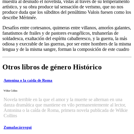
muestra al desnudo el novelista, vistas al través de su temperamento
artístico, y su obra produce tal sensación de verismo, que no nos
produce duda que los súbditos del penúltimo Valois fuesen como los
describe Mérimée.
Desafíos entre cortesanos, quimeras entre villanos, amoríos galantes,
fanatismos de frailes y de pastores evangélicos, truhanerías de
soldadesca, exaltación del espíritu caballeresco, y la guerra, la más
odiosa y execrable de las guerras, por ser entre hombres de la misma
lengua y de la misma sangre, forman la composición de este cuadro
Otros libros de género Histórico
Antonina o la caida de Roma
Wilkie Collins
Novela terrible en la que el amor y la muerte se alternan en una
danza dramática que mantiene en vilo permanentemente al lector,
Antonina o la caída de Roma, primera novela publicada de Wilkie
Collins
Zumalacárregui