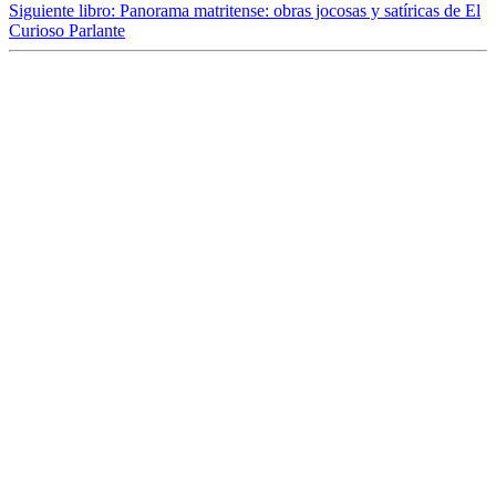
Siguiente libro:
Panorama matritense: obras jocosas y satíricas de El
Curioso Parlante