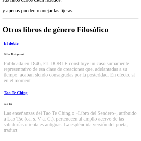
y apenas pueden manejar las tijeras.
Otros libros de género Filosófico
El doble
Fiódor Dostoyevski
Publicada en 1846, EL DOBLE constituye un caso sumamente
representativo de esa clase de creaciones que, adelantadas a su
tiempo, acaban siendo consagradas por la posteridad. En efecto, si
en el moment
Tao Te Ching
Lao-Tsé
Las enseñanzas del Tao Te Ching o «Libro del Sendero», atribuido
a Lao Tse (ca. s. V a. C.), pertenecen al amplio acervo de las
sabidurías orientales antiguas. La espléndida versión del poeta,
traduct