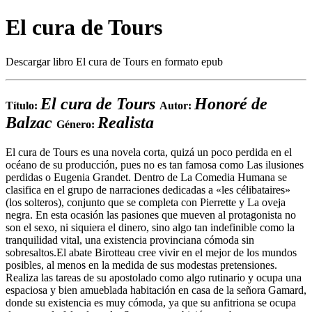
El cura de Tours
Descargar libro El cura de Tours en formato epub
El cura de Tours
Honoré de
Título:
Autor:
Balzac
Realista
Género:
El cura de Tours es una novela corta, quizá un poco perdida en el
océano de su producción, pues no es tan famosa como Las ilusiones
perdidas o Eugenia Grandet. Dentro de La Comedia Humana se
clasifica en el grupo de narraciones dedicadas a «les célibataires»
(los solteros), conjunto que se completa con Pierrette y La oveja
negra. En esta ocasión las pasiones que mueven al protagonista no
son el sexo, ni siquiera el dinero, sino algo tan indefinible como la
tranquilidad vital, una existencia provinciana cómoda sin
sobresaltos.El abate Birotteau cree vivir en el mejor de los mundos
posibles, al menos en la medida de sus modestas pretensiones.
Realiza las tareas de su apostolado como algo rutinario y ocupa una
espaciosa y bien amueblada habitación en casa de la señora Gamard,
donde su existencia es muy cómoda, ya que su anfitriona se ocupa