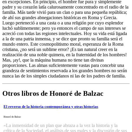
en excepciones. En principio, el hombre fue pura y simplemente
padre y su corazón latía calurosamente concentrado en el radio de la
familia. Más tarde vivió para un clan o para una pequeña república;
de ahí sus grandes abnegaciones históricas en Roma y Grecia.
Luego perteneció a una casta o a una religión por cuyo esplendor
luchó sublimemente; pero ya entonces el campo de sus intereses se
acreció con todas las regiones intelectuales. Hoy su vida está ligada
a la de una patria inmensa, y se dice que pronto su familia será el
mundo entero. Este cosmopolitismo moral, esperanza de la Roma
cristiana, ¿no será un sublime error? ¡Es tan natural creer en la
realización de una noble quimera, en la fraternidad de los hombres!
Mas, ¡ay!, que la máquina humana no tiene tan divinas
proporciones. Las almas suficientemente vastas para concebir una
grandeza de sentimientos reservada a los grandes hombres no serán
nunca las de los simples ciudadanos ni las de los padres de familia.
Otros libros de Honoré de Balzac
El reverso de la historia contemporánea y otras historias
Honoré de Balzac
«La inmensidad de un plan que abraza a la vez la historia y la
crítica de la Sociedad, el análisis de sus males y la discusión de sus