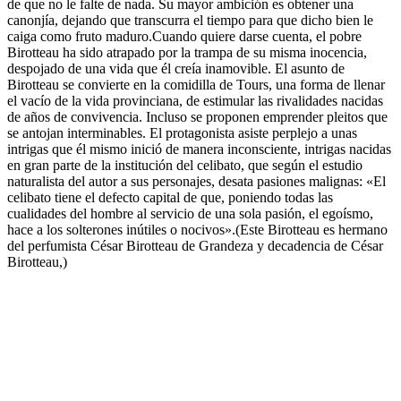
de que no le falte de nada. Su mayor ambición es obtener una
canonjía, dejando que transcurra el tiempo para que dicho bien le
caiga como fruto maduro.Cuando quiere darse cuenta, el pobre
Birotteau ha sido atrapado por la trampa de su misma inocencia,
despojado de una vida que él creía inamovible. El asunto de
Birotteau se convierte en la comidilla de Tours, una forma de llenar
el vacío de la vida provinciana, de estimular las rivalidades nacidas
de años de convivencia. Incluso se proponen emprender pleitos que
se antojan interminables. El protagonista asiste perplejo a unas
intrigas que él mismo inició de manera inconsciente, intrigas nacidas
en gran parte de la institución del celibato, que según el estudio
naturalista del autor a sus personajes, desata pasiones malignas: «El
celibato tiene el defecto capital de que, poniendo todas las
cualidades del hombre al servicio de una sola pasión, el egoísmo,
hace a los solterones inútiles o nocivos».(Este Birotteau es hermano
del perfumista César Birotteau de Grandeza y decadencia de César
Birotteau,)