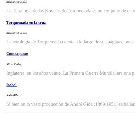
Benito Pérez Galdós
La Tetralogía de las Novelas de Torquemada es un conjunto de cuat
Torquemada en la cruz
Benito Pérez Galdós
La tetralogía de Torquemada cuenta a lo largo de sus páginas, unas v
Contrapunto
Aldous Huxley
Inglaterra, en los años veinte. La Primera Guerra Mundial era una pe
Isabel
André Gide
Si bien en la vasta producción de André Gide (1869-1951) se hallan r