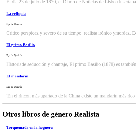
El día 23 de julio de 1870, el Diario de Noticias de Lisboa insertaba
La reliquia
Eça de Queirós
Crítico perspicaz y severo de su tiempo, realista irónico ymordaz, E
El primo Basilio
Eça de Queirós
Historiade seducción y chantaje, El primo Basilio (1878) es también
El mandarín
Eça de Queirós
'En el rincón más apartado de la China existe un mandarín más rico q
Otros libros de género Realista
Torquemada en la hoguera