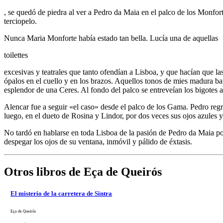
, se quedó de piedra al ver a Pedro da Maia en el palco de los Monfort
terciopelo.
Nunca Maria Monforte había estado tan bella. Lucía una de aquellas
toilettes
excesivas y teatrales que tanto ofendían a Lisboa, y que hacían que la
ópalos en el cuello y en los brazos. Aquellos tonos de mies madura bat
esplendor de una Ceres. Al fondo del palco se entreveían los bigotes
Alencar fue a seguir «el caso» desde el palco de los Gama. Pedro regre
luego, en el dueto de Rosina y Lindor, por dos veces sus ojos azules y
No tardó en hablarse en toda Lisboa de la pasión de Pedro da Maia por «
despegar los ojos de su ventana, inmóvil y pálido de éxtasis.
Otros libros de Eça de Queirós
El misterio de la carretera de Sintra
Eça de Queirós