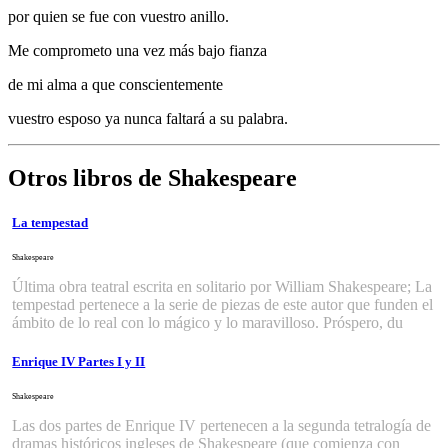
por quien se fue con vuestro anillo.
Me comprometo una vez más bajo fianza
de mi alma a que conscientemente
vuestro esposo ya nunca faltará a su palabra.
Otros libros de Shakespeare
La tempestad
Shakespeare
Última obra teatral escrita en solitario por William Shakespeare; La
tempestad pertenece a la serie de piezas de este autor que funden el
ámbito de lo real con lo mágico y lo maravilloso. Próspero, du
Enrique IV Partes I y II
Shakespeare
Las dos partes de Enrique IV pertenecen a la segunda tetralogía de
dramas históricos ingleses de Shakespeare (que comienza con