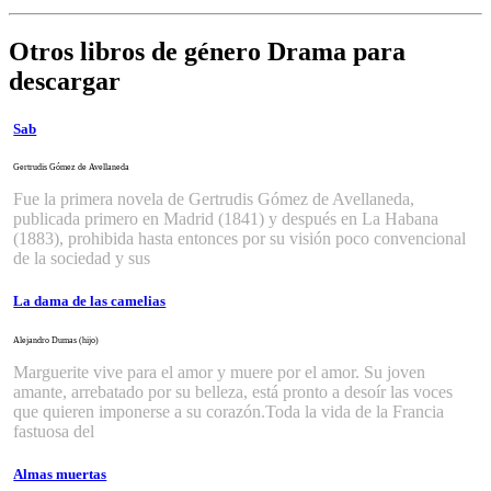
Otros libros de género Drama para
descargar
Sab
Gertrudis Gómez de Avellaneda
Fue la primera novela de Gertrudis Gómez de Avellaneda,
publicada primero en Madrid (1841) y después en La Habana
(1883), prohibida hasta entonces por su visión poco convencional
de la sociedad y sus
La dama de las camelias
Alejandro Dumas (hijo)
Marguerite vive para el amor y muere por el amor. Su joven
amante, arrebatado por su belleza, está pronto a desoír las voces
que quieren imponerse a su corazón.Toda la vida de la Francia
fastuosa del
Almas muertas