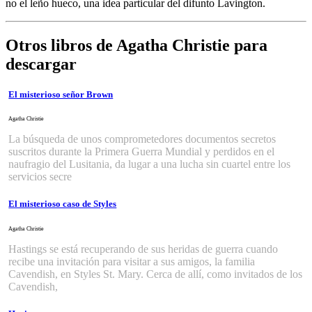
no el leño hueco, una idea particular del difunto Lavington.
Otros libros de Agatha Christie para
descargar
El misterioso señor Brown
Agatha Christie
La búsqueda de unos comprometedores documentos secretos
suscritos durante la Primera Guerra Mundial y perdidos en el
naufragio del Lusitania, da lugar a una lucha sin cuartel entre los
servicios secre
El misterioso caso de Styles
Agatha Christie
Hastings se está recuperando de sus heridas de guerra cuando
recibe una invitación para visitar a sus amigos, la familia
Cavendish, en Styles St. Mary. Cerca de allí, como invitados de los
Cavendish,