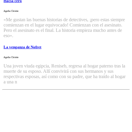
Hacia cero
Agatha Christie
«Me gustan las buenas historias de detectives, ¡pero estas siempre
comienzan en el lugar equivocado! Comienzan con el asesinato.
Pero el asesinato es el final. La historia empieza mucho antes de
eso».
La venganza de Nofret
Agatha Christie
Una joven viuda egipcia, Reniseb, regresa al hogar paterno tras la
muerte de su esposo. Allí convivirá con sus hermanos y sus
respectivas esposas, así como con su padre, que ha traído al hogar
a una n