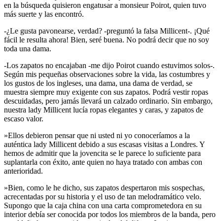
en la búsqueda quisieron engatusar a monsieur Poirot, quien tuvo
más suerte y las encontró.
-¿Le gusta pavonearse, verdad? -preguntó la falsa Millicent-. ¡Qué
fácil le resulta ahora! Bien, seré buena. No podrá decir que no soy
toda una dama.
-Los zapatos no encajaban -me dijo Poirot cuando estuvimos solos-.
Según mis pequeñas observaciones sobre la vida, las costumbres y
los gustos de los ingleses, una dama, una dama de verdad, se
muestra siempre muy exigente con sus zapatos. Podrá vestir ropas
descuidadas, pero jamás llevará un calzado ordinario. Sin embargo,
nuestra lady Millicent lucía ropas elegantes y caras, y zapatos de
escaso valor.
»Ellos debieron pensar que ni usted ni yo conoceríamos a la
auténtica lady Millicent debido a sus escasas visitas a Londres. Y
hemos de admitir que la jovencita se le parece lo suficiente para
suplantarla con éxito, ante quien no haya tratado con ambas con
anterioridad.
»Bien, como le he dicho, sus zapatos despertaron mis sospechas,
acrecentadas por su historia y el uso de tan melodramático velo.
Supongo que la caja china con una carta comprometedora en su
interior debía ser conocida por todos los miembros de la banda, pero