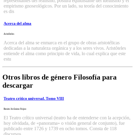
representantes del realismo, postura equidistante del idealismo y el
empirismo gnoseológicos. Por un lado, su teoría del conocimiento
es dis
Acerca del alma
Aristóteles
Acerca del alma se enmarca en el grupo de obras aristotélicas
dedicadas a la naturaleza orgánica y a los seres vivos. Aristóteles
entiende el alma como principio de vida, lo cual explica que este
estu
Otros libros de género Filosofía para
descargar
Teatro crítico universal. Tomo VIII
Benito Jerónimo Feijoo
El Teatro crítico universal (teatro ha de entenderse con la acepción,
hoy olvidada, de «panorama» o visión general de conjunto), fue
publicado entre 1726 y 1739 en ocho tomos. Consta de 118
discursos