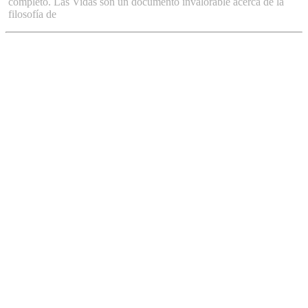
completo. Las Vidas son un documento invalorable acerca de la
filosofía de