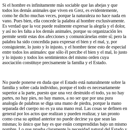
Si el hombre es infinitamente más sociable que las abejas y que
todos los demás animales que viven en Grez, es evidentemente,
como he dicho muchas veces, porque la naturaleza no hace nada en
vano. Pues bien, ella concede la palabra al hombre exclusivamente.
Es verdad que la voz puede realmente expresar la alegría y el dolor,
y así no les falta a los demás animales, porque su organización les
permite sentir estas dos afecciones y comunicárselas entre sí; pero la
palabra ha sido concedida para expresar el bien y el mal, y, por
consiguiente, lo justo y lo injusto, y el hombre tiene esto de especial
entre todos los animales: que sólo él percibe el bien y el mal, lo justo
y lo injusto y todos los sentimientos del mismo orden cuya
asociación constituye precisamente la familia y el Estado.
No puede ponerse en duda que el Estado está naturalmente sobre la
familia y sobre cada individuo, porque el todo es necesariamente
superior a la parte, puesto que una vez destruido el todo, ya no hay
partes, no hay pies, no hay manos, a no ser que por una pura
analogía de palabras se diga una mano de piedra, porque la mano
separada del cuerpo no es ya una mano real. Las cosas se definen en
general por los actos que realizan y pueden realizar, y tan pronto
como cesa su aptitud anterior no puede decirse ya que sean las
mismas; lo único que hay es que están comprendidas bajo un mismo
nombre. Lo que prueba claramente la necesidad natural del Estado y