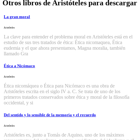
Otros libros de Aristóteles para descargar
La gran moral
Aristóteles
La clave para entender el problema moral en Aristóteles está en el
estudio de sus tres tratados de ética: Ética nicomaquea, Ética
eudemia y el que ahora presentamos, Magna moralia, también
llamado Gra
Ética a Nicómaco
Aristóteles
Ética nicomáquea o Ética para Nicómaco es una obra de
Aristóteles escrita en el siglo IV a. C. Se trata de uno de los
primeros tratados conservados sobre ética y moral de la filosofía
occidental, y si
Del sentido y lo sensible de la memoria y el recuerdo
Aristóteles
Aristóteles es, junto a Tomás de Aquino, uno de los máximos